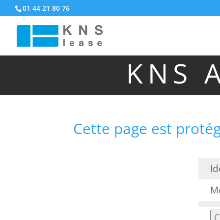
01 44 21 80 76
KNS 
Cette page est protég
Id
Mo