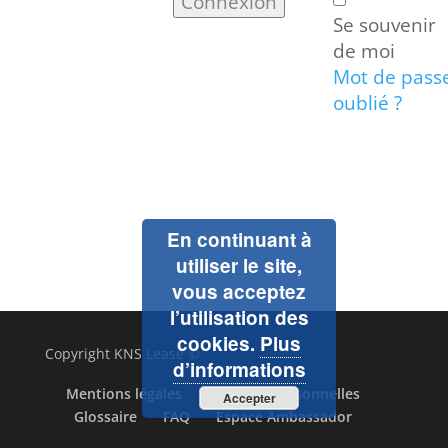
Se souvenir
de moi
Mot de pass
oublié ?
En continuant à
utiliser le site,
vous acceptez
l’utilisation des
cookies.
Plus
Copyright KNS Lease ©
d’informations
Mentions légales
Données personnelles
Accepter
Glossaire
FAQ
Espace Ambassador