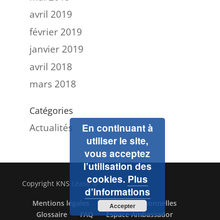
avril 2019
février 2019
janvier 2019
avril 2018
mars 2018
Catégories
Actualités
En continuant à
utiliser le site,
vous acceptez
l’utilisation des
cookies.
Plus
Copyright KNS Lease ©
d’informations
Mentions légales
Données personnelles
Accepter
Glossaire
FAQ
Espace Ambassador