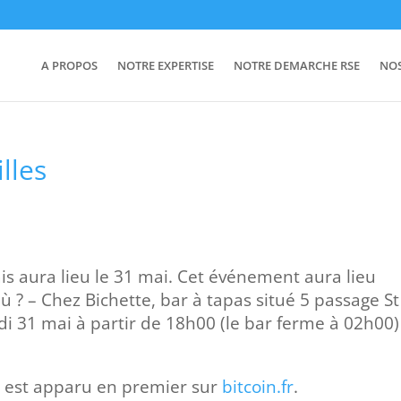
A PROPOS
NOTRE EXPERTISE
NOTRE DEMARCHE RSE
NO
lles
is aura lieu le 31 mai. Cet événement aura lieu
 ? – Chez Bichette, bar à tapas situé 5 passage St
di 31 mai à partir de 18h00 (le bar ferme à 02h00)
s
est apparu en premier sur
bitcoin.fr
.