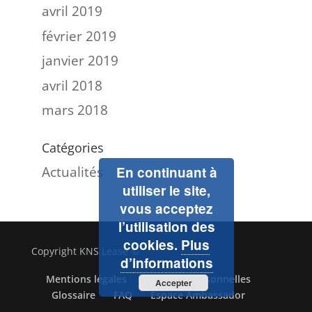
avril 2019
février 2019
janvier 2019
avril 2018
mars 2018
Catégories
Actualités
En continuant à
utiliser le site,
vous acceptez
l’utilisation des
cookies.
Plus
Copyright KNS Lease ©
d’informations
Mentions légales
Données personnelles
Accepter
Glossaire
FAQ
Espace Ambassador