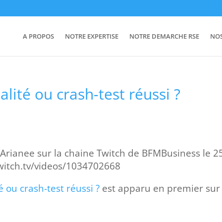
A PROPOS
NOTRE EXPERTISE
NOTRE DEMARCHE RSE
NO
éalité ou crash-test réussi ?
Arianee sur la chaine Twitch de BFMBusiness le 2
twitch.tv/videos/1034702668
té ou crash-test réussi ?
est apparu en premier sur