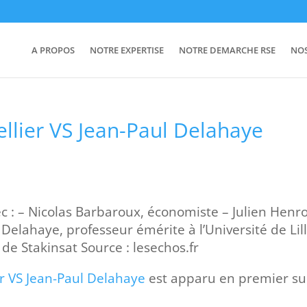
A PROPOS
NOTRE EXPERTISE
NOTRE DEMARCHE RSE
NO
ellier VS Jean-Paul Delahaye
c : – Nicolas Barbaroux, économiste – Julien Henro
Delahaye, professeur émérite à l’Université de Lil
 de Stakinsat Source : lesechos.fr
er VS Jean-Paul Delahaye
est apparu en premier su