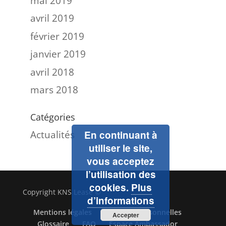
mai 2019
avril 2019
février 2019
janvier 2019
avril 2018
mars 2018
Catégories
Actualités
En continuant à
utiliser le site,
vous acceptez
l’utilisation des
cookies.
Plus
Copyright KNS Lease ©
d’informations
Mentions légales
Données personnelles
Accepter
Glossaire
FAQ
Espace Ambassador