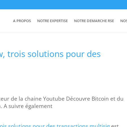
A PROPOS
NOTRE EXPERTISE
NOTRE DEMARCHE RSE
NO
, trois solutions pour des
ateur de la chaine Youtube Découvre Bitcoin et du
m. A suivre également
ois solutions pour des transactions multisig
est