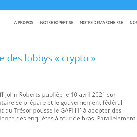
A PROPOS
NOTRE EXPERTISE
NOTRE DEMARCHE RSE
NO
le des lobbys « crypto »
f John Roberts publiée le 10 avril 2021 sur
ntaire se prépare et le gouvernement fédéral
 du Trésor pousse le GAFI [1] à adopter des
2] lance des enquêtes à tour de bras. Parallèlement,