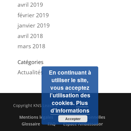
avril 2019
février 2019
janvier 2019
avril 2018
mars 2018
Catégories
Actualités
En continuant à
utiliser le site,
vous acceptez
l’utilisation des
cookies.
Plus
Copyright KNS Lease ©
d’informations
Mentions légales
Données personnelles
Accepter
Glossaire
FAQ
Espace Ambassador