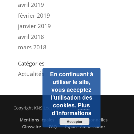
avril 2019
février 2019
janvier 2019
avril 2018
mars 2018
Catégories
Actualités
En continuant à
utiliser le site,
vous acceptez
l’utilisation des
cookies.
Plus
Copyright KNS Lease ©
d’informations
Mentions légales
Données personnelles
Accepter
Glossaire
FAQ
Espace Ambassador