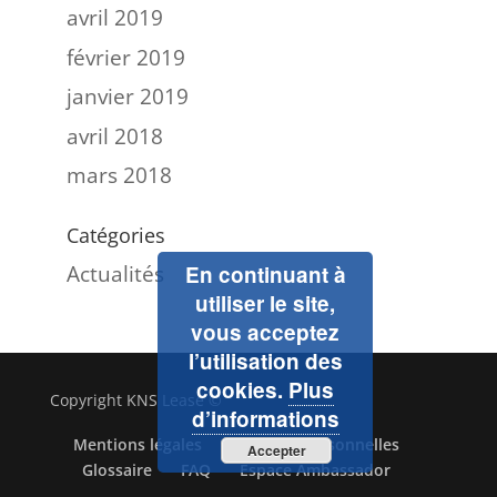
avril 2019
février 2019
janvier 2019
avril 2018
mars 2018
Catégories
Actualités
En continuant à
utiliser le site,
vous acceptez
l’utilisation des
cookies.
Plus
Copyright KNS Lease ©
d’informations
Mentions légales
Données personnelles
Accepter
Glossaire
FAQ
Espace Ambassador