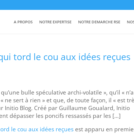
A PROPOS
NOTRE EXPERTISE
NOTRE DEMARCHE RSE
NO
n qui tord le cou aux idées reçues
qu’une bulle spéculative archi-volatile », qu’il « n’a
« ne sert à rien » et que, de toute façon, il « est tr
ur Initio Blog. Créé par Guillaume Goualard, Initio
ent dépasser les poncifs ressassés par les […]
i tord le cou aux idées reçues
est apparu en premie