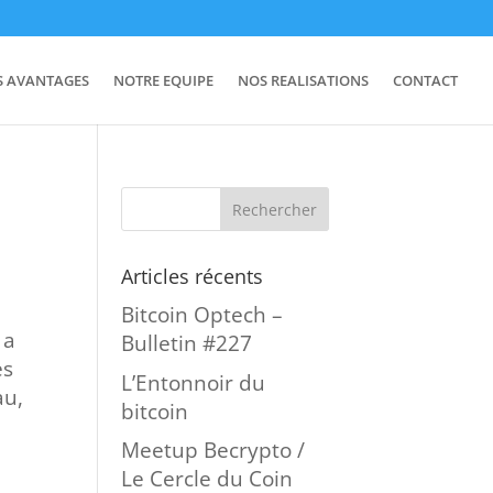
S AVANTAGES
NOTRE EQUIPE
NOS REALISATIONS
CONTACT
Articles récents
Bitcoin Optech –
 a
Bulletin #227
es
L’Entonnoir du
au,
bitcoin
Meetup Becrypto /
Le Cercle du Coin