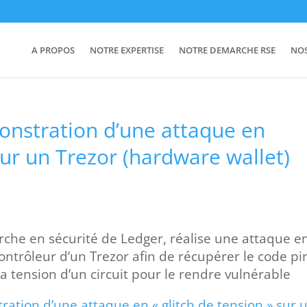
A PROPOS
NOTRE EXPERTISE
NOTRE DEMARCHE RSE
NO
nstration d’une attaque en
 sur un Trezor (hardware wallet)
rche en sécurité de Ledger, réalise une attaque e
contrôleur d’un Trezor afin de récupérer le code pi
 la tension d’un circuit pour le rendre vulnérable
ation d’une attaque en « glitch de tension » sur 