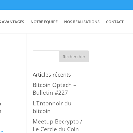
S AVANTAGES
NOTRE EQUIPE
NOS REALISATIONS
CONTACT
Articles récents
Bitcoin Optech –
Bulletin #227
L’Entonnoir du
n
bitcoin
n
Meetup Becrypto /
Le Cercle du Coin
un