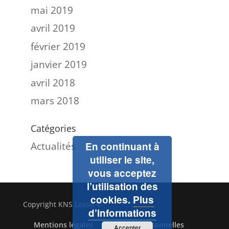
mai 2019
avril 2019
février 2019
janvier 2019
avril 2018
mars 2018
Catégories
Actualités
En continuant à
utiliser le site,
vous acceptez
l’utilisation des
cookies.
Plus
Copyright KNS Lease ©
d’informations
Mentions légales
Données personnelles
Accepter