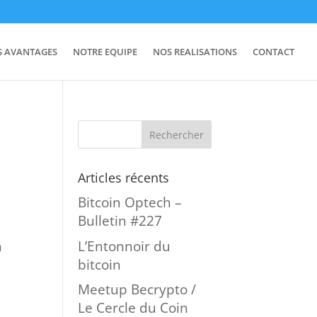
S AVANTAGES
NOTRE EQUIPE
NOS REALISATIONS
CONTACT
Articles récents
Bitcoin Optech –
Bulletin #227
L’Entonnoir du
n
bitcoin
a
Meetup Becrypto /
Le Cercle du Coin