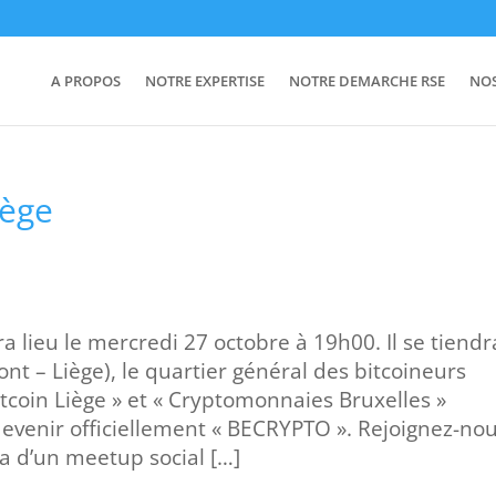
A PROPOS
NOTRE EXPERTISE
NOTRE DEMARCHE RSE
NO
iège
 lieu le mercredi 27 octobre à 19h00. Il se tiendr
nt – Liège), le quartier général des bitcoineurs
itcoin Liège » et « Cryptomonnaies Bruxelles »
evenir officiellement « BECRYPTO ». Rejoignez-no
gira d’un meetup social […]