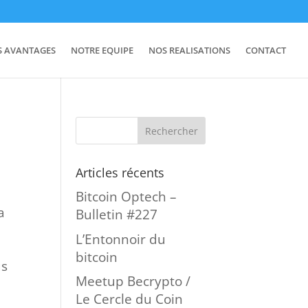
S AVANTAGES
NOTRE EQUIPE
NOS REALISATIONS
CONTACT
Articles récents
Bitcoin Optech –
a
Bulletin #227
L’Entonnoir du
bitcoin
us
Meetup Becrypto /
Le Cercle du Coin