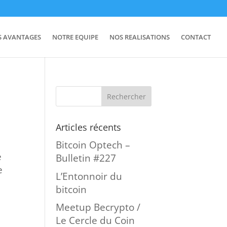
S AVANTAGES
NOTRE EQUIPE
NOS REALISATIONS
CONTACT
Articles récents
Bitcoin Optech –
é
Bulletin #227
e
L’Entonnoir du
bitcoin
Meetup Becrypto /
Le Cercle du Coin