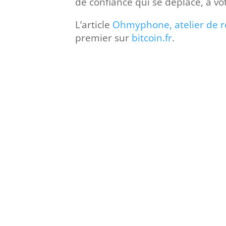
de confiance qui se déplace, à vo
L’article
Ohmyphone, atelier de r
premier sur
bitcoin.fr
.