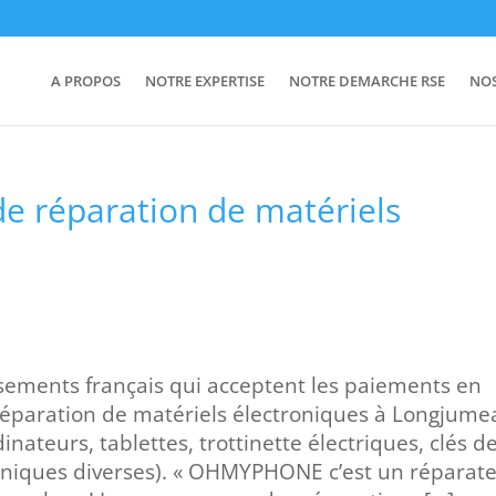
A PROPOS
NOTRE EXPERTISE
NOTRE DEMARCHE RSE
NO
e réparation de matériels
issements français qui acceptent les paiements en
réparation de matériels électroniques à Longjume
nateurs, tablettes, trottinette électriques, clés d
roniques diverses). « OHMYPHONE c’est un réparat