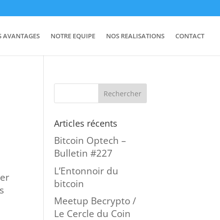
S AVANTAGES
NOTRE EQUIPE
NOS REALISATIONS
CONTACT
Articles récents
Bitcoin Optech –
Bulletin #227
L’Entonnoir du
rer
bitcoin
s
Meetup Becrypto /
Le Cercle du Coin