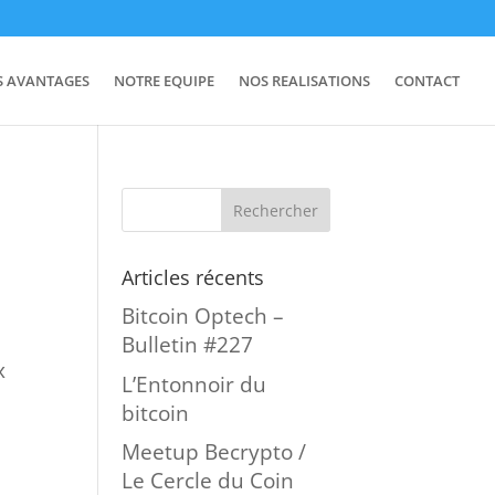
S AVANTAGES
NOTRE EQUIPE
NOS REALISATIONS
CONTACT
Articles récents
Bitcoin Optech –
Bulletin #227
x
L’Entonnoir du
e
bitcoin
Meetup Becrypto /
Le Cercle du Coin