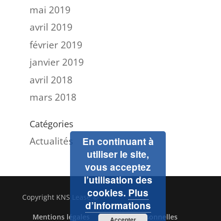
mai 2019
avril 2019
février 2019
janvier 2019
avril 2018
mars 2018
Catégories
Actualités
En continuant à
utiliser le site,
vous acceptez
l’utilisation des
cookies.
Plus
Copyright KNS Lease ©
d’informations
Mentions légales
Données personnelles
Accepter