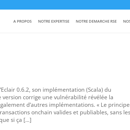
A PROPOS
NOTRE EXPERTISE
NOTRE DEMARCHE RSE
NO
’Eclair 0.6.2, son implémentation (Scala) du
 version corrige une vulnérabilité révélée la
également d’autres implémentations. « Le principe
transactions onchain valides et publiables, sans le
que si ça […]