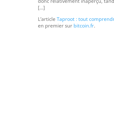
donc relativement inaperçu, tan
[…]
L’article
Taproot : tout comprendr
en premier sur
bitcoin.fr
.